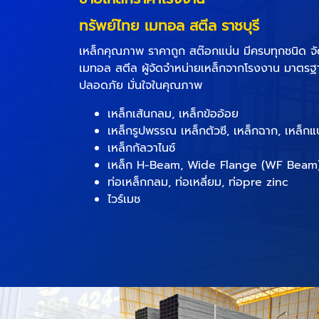
ทรัพย์ไทย เมทอล สตีล ราชบุรี
เหล็กคุณภาพ ราคาถูก สต๊อกแน่น มีครบทุกชนิด จัดส
เมทอล สตีล ผู้จัดจำหน่ายเหล็กจากโรงงาน มาตรฐ
ปลอดภัย มั่นใจในคุณภาพ
เหล็กเส้นกลม, เหล็กข้ออ้อย
เหล็กรูปพรรณ เหล็กตัวซี, เหล็กฉาก, เหล็กแ
เหล็กกัลวาไนซ์
เหล็ก H-Beam, Wide Flange (WF Beam)
ท่อเหล็กกลม, ท่อเหลี่ยม, ท่อpre zinc
ไวร์เมช